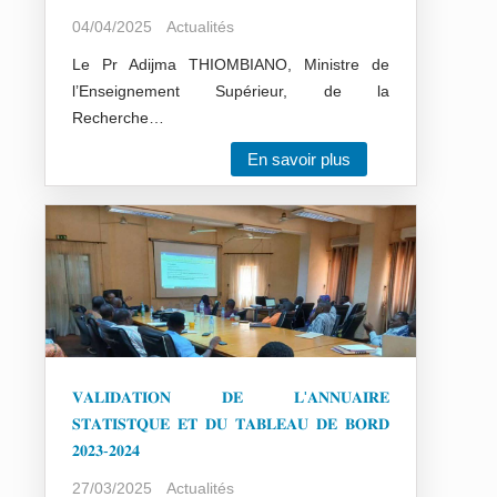
04/04/2025
Actualités
Le Pr Adijma THIOMBIANO, Ministre de
l’Enseignement Supérieur, de la
Recherche…
En savoir plus
𝐕𝐀𝐋𝐈𝐃𝐀𝐓𝐈𝐎𝐍 𝐃𝐄 𝐋'𝐀𝐍𝐍𝐔𝐀𝐈𝐑𝐄
𝐒𝐓𝐀𝐓𝐈𝐒𝐓𝐐𝐔𝐄 𝐄𝐓 𝐃𝐔 𝐓𝐀𝐁𝐋𝐄𝐀𝐔 𝐃𝐄 𝐁𝐎𝐑𝐃
𝟐𝟎𝟐𝟑-𝟐𝟎𝟐𝟒
27/03/2025
Actualités