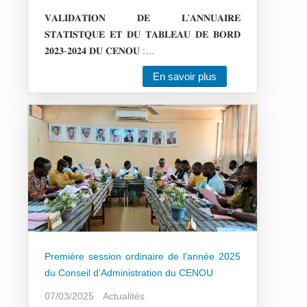
𝐕𝐀𝐋𝐈𝐃𝐀𝐓𝐈𝐎𝐍 𝐃𝐄 𝐋'𝐀𝐍𝐍𝐔𝐀𝐈𝐑𝐄
𝐒𝐓𝐀𝐓𝐈𝐒𝐓𝐐𝐔𝐄 𝐄𝐓 𝐃𝐔 𝐓𝐀𝐁𝐋𝐄𝐀𝐔 𝐃𝐄 𝐁𝐎𝐑𝐃
𝟐𝟎𝟐𝟑-𝟐𝟎𝟐𝟒 𝐃𝐔 𝐂𝐄𝐍𝐎𝐔 :…
En savoir plus
Première session ordinaire de l'année 2025
du Conseil d’Administration du CENOU
07/03/2025
Actualités