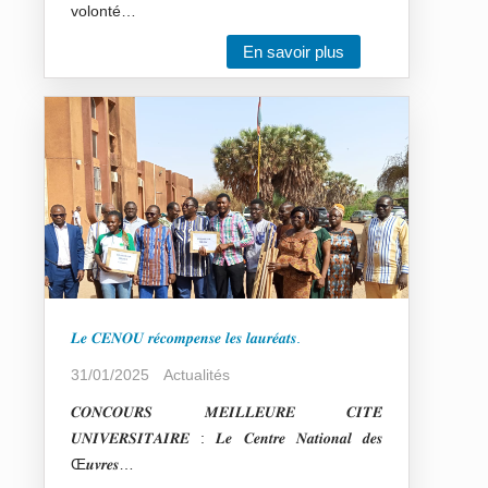
volonté…
En savoir plus
𝑳𝒆 𝑪𝑬𝑵𝑶𝑼 𝒓𝒆́𝒄𝒐𝒎𝒑𝒆𝒏𝒔𝒆 𝒍𝒆𝒔 𝒍𝒂𝒖𝒓𝒆́𝒂𝒕𝒔.
31/01/2025
Actualités
𝑪𝑶𝑵𝑪𝑶𝑼𝑹𝑺 𝑴𝑬𝑰𝑳𝑳𝑬𝑼𝑹𝑬 𝑪𝑰𝑻𝑬́
𝑼𝑵𝑰𝑽𝑬𝑹𝑺𝑰𝑻𝑨𝑰𝑹𝑬 : 𝑳𝒆 𝑪𝒆𝒏𝒕𝒓𝒆 𝑵𝒂𝒕𝒊𝒐𝒏𝒂𝒍 𝒅𝒆𝒔
Œ𝒖𝒗𝒓𝒆𝒔…