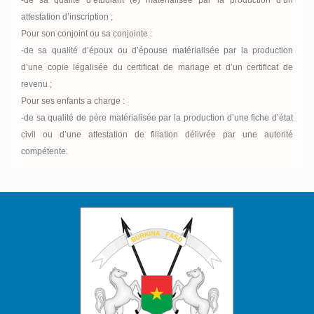
-de sa qualité d’étudiant (e) matérialisée par la production d’un
attestation d’inscription ;
Pour son conjoint ou sa conjointe :
-de sa qualité d’époux ou d’épouse matérialisée par la production
d’une copie légalisée du certificat de mariage et d’un certificat de
revenu ;
Pour ses enfants a charge :
-de sa qualité de père matérialisée par la production d’une fiche d’état
civil ou d’une attestation de filiation délivrée par une autorité
compétente.