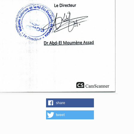
share
tweet