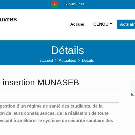
Burkina Faso
euvres
Accueil
CENOU
Actuali
Détails
Accueil
Actualités
Détails
et insertion MUNASEB
estion d’un régime de santé des étudiants, de la
ion de leurs conséquences, de la réalisation de toute
visant à améliorer le système de sécurité sanitaire des