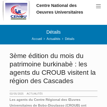
Aller au contenu principal
Centre National des
Oeuvres Universitaires
Détails
Vous êtes ici:
Accueil
Actualités
Détails
3ème édition du mois du
patrimoine burkinabè : les
agents du CROUB visitent la
région des Cascades
02/05/2025
ACTUALITÉS
Les agents du Centre Régional des Œuvres
Universitaires de Bobo-Dioulasso (CROUB) ont